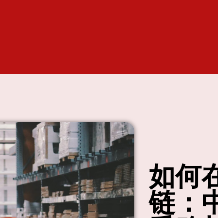
如何
链：