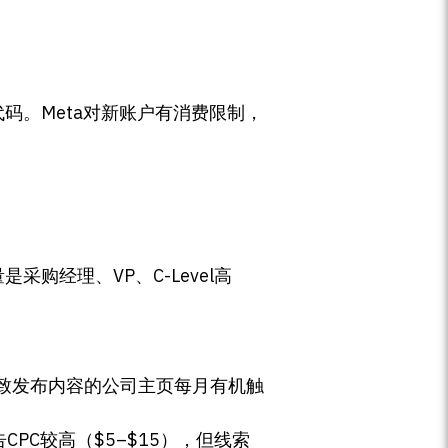
代码。Meta对新账户有消费限制，
采购经理、VP、C-Level高
一致发布内容的公司主页每月有机触
dIn广告CPC较高（$5–$15），但线索