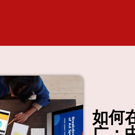
如何
广：