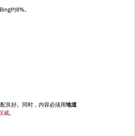
ing约8%。
移动端适配良好。同时，内容必须用
地道
权威
。